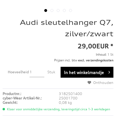
Audi sleutelhanger Q7,
zilver/zwart
29,00EUR *
Inhoud:
1 St
Prijzen incl. btw
excl. verzendingskosten
Hoeveelheid
Stuk
In het winkelmandje
Onthouden
Productnr.:
3182501400
cyber-Wear Artikel-Nr.:
25001700
Gewicht:
0,08 kg
Klaar voor onmiddellijke verzending, leveringstijd circa 1-3 werkdagen