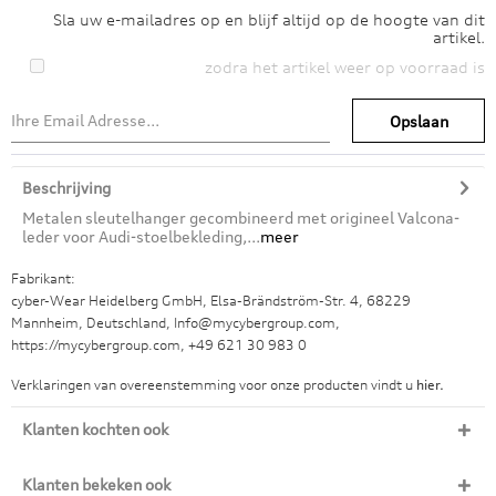
Sla uw e-mailadres op en blijf altijd op de hoogte van dit
artikel.
zodra het artikel weer op voorraad is
Opslaan
Beschrijving
Metalen sleutelhanger gecombineerd met origineel Valcona-
leder voor Audi-stoelbekleding,...
meer
Fabrikant:
cyber-Wear Heidelberg GmbH, Elsa-Brändström-Str. 4, 68229
Mannheim, Deutschland, Info@mycybergroup.com,
https://mycybergroup.com, +49 621 30 983 0
Verklaringen van overeenstemming voor onze producten vindt u
hier.
Klanten kochten ook
Klanten bekeken ook