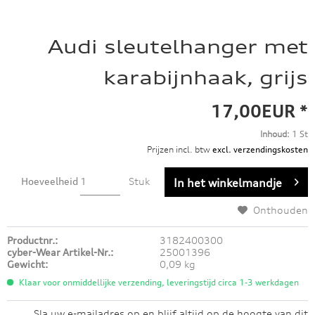
Audi sleutelhanger met
karabijnhaak, grijs
17,00EUR *
Inhoud:
1 St
Prijzen incl. btw
excl. verzendingskosten
Hoeveelheid
Stuk
In het winkelmandje
Onthouden
Productnr.:
3182400300
cyber-Wear Artikel-Nr.:
25001396
Gewicht:
0,09 kg
Klaar voor onmiddellijke verzending, leveringstijd circa 1-3 werkdagen
Sla uw e-mailadres op en blijf altijd op de hoogte van dit