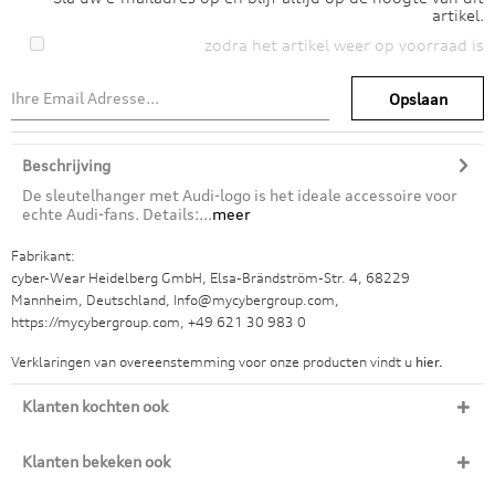
artikel.
zodra het artikel weer op voorraad is
Opslaan
Beschrijving
De sleutelhanger met Audi-logo is het ideale accessoire voor
echte Audi-fans. Details:...
meer
Fabrikant:
cyber-Wear Heidelberg GmbH, Elsa-Brändström-Str. 4, 68229
Mannheim, Deutschland, Info@mycybergroup.com,
https://mycybergroup.com, +49 621 30 983 0
Verklaringen van overeenstemming voor onze producten vindt u
hier.
Klanten kochten ook
Klanten bekeken ook