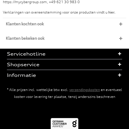
https://mycybergroup.com, +49 621 30 983 0
Verklaringen van overeenstemming voor onze producten vindt u
hier.
Klanten kochten ook
Klanten bekeken ook
Servicehotline
Shopservice
Informatie
* Alle prijzen incl. wettelijke btw excl.
verzendingskosten
en eventueel
kosten voor levering ter plaatse, tenzij anderszins beschreven