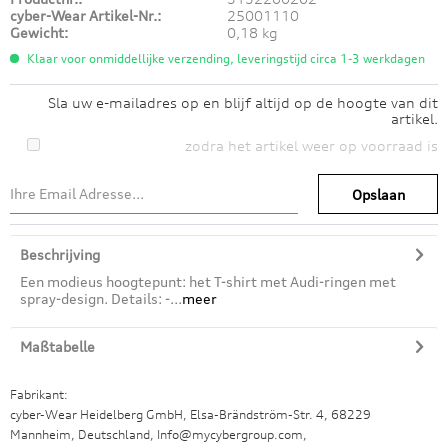
cyber-Wear Artikel-Nr.:
25001110
Gewicht:
0,18 kg
Klaar voor onmiddellijke verzending, leveringstijd circa 1-3 werkdagen
Sla uw e-mailadres op en blijf altijd op de hoogte van dit
artikel.
zodra het artikel weer op voorraad is
Opslaan
Beschrijving
Een modieus hoogtepunt: het T-shirt met Audi-ringen met
spray-design. Details: -...
meer
Maßtabelle
Fabrikant:
cyber-Wear Heidelberg GmbH, Elsa-Brändström-Str. 4, 68229
Mannheim, Deutschland, Info@mycybergroup.com,