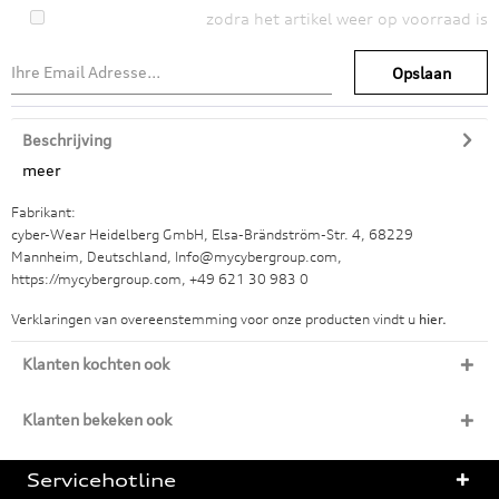
zodra het artikel weer op voorraad is
Opslaan
Beschrijving
meer
Fabrikant:
cyber-Wear Heidelberg GmbH, Elsa-Brändström-Str. 4, 68229
Mannheim, Deutschland, Info@mycybergroup.com,
https://mycybergroup.com, +49 621 30 983 0
Verklaringen van overeenstemming voor onze producten vindt u
hier.
Klanten kochten ook
Klanten bekeken ook
Servicehotline