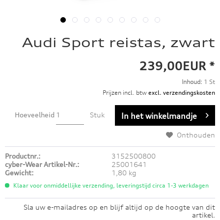
Audi Sport reistas, zwart
239,00EUR *
Inhoud:
1 St
Prijzen incl. btw
excl. verzendingskosten
Hoeveelheid
Stuk
In het winkelmandje
Onthouden
Productnr.:
3152500800
cyber-Wear Artikel-Nr.:
25001641
Gewicht:
1,80 kg
Klaar voor onmiddellijke verzending, leveringstijd circa 1-3 werkdagen
Sla uw e-mailadres op en blijf altijd op de hoogte van dit
artikel.