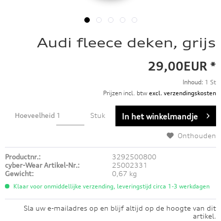
Audi fleece deken, grijs
29,00EUR *
Inhoud:
1 St
Prijzen incl. btw
excl. verzendingskosten
Hoeveelheid
Stuk
In het winkelmandje
Onthouden
Productnr.:
3292500800
cyber-Wear Artikel-Nr.:
25002331
Gewicht:
0,67 kg
Klaar voor onmiddellijke verzending, leveringstijd circa 1-3 werkdagen
Sla uw e-mailadres op en blijf altijd op de hoogte van dit
artikel.