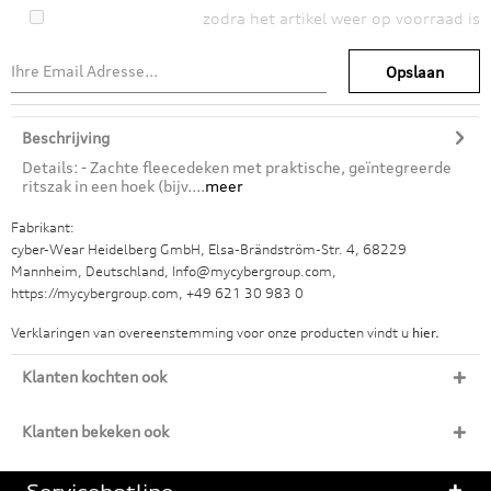
zodra het artikel weer op voorraad is
Opslaan
Beschrijving
Details: - Zachte fleecedeken met praktische, geïntegreerde
ritszak in een hoek (bijv....
meer
Fabrikant:
cyber-Wear Heidelberg GmbH, Elsa-Brändström-Str. 4, 68229
Mannheim, Deutschland, Info@mycybergroup.com,
https://mycybergroup.com, +49 621 30 983 0
Verklaringen van overeenstemming voor onze producten vindt u
hier.
Klanten kochten ook
Klanten bekeken ook