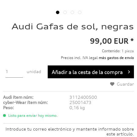
Audi Gafas de sol, negras
99,00 EUR *
Contenido:
1 pieza
Precios incl. IVA legal
más gastos de envío
unidad
Añadir a
la cesta de la compra
Guardar
Audi ítem núm:
3112400500
cyber-Wear ítem núm:
25001473
Peso:
0,16 kg
Listo para enviar hoy mismo.
Introduce tu correo electrónico y mantente informado sobre
este artículo.