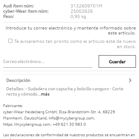
Audi ítem núm:
3132609701M
cyber-Wear ítem núm:
25002626
Peso:
0,95 kg
Introduce tu correo electrónico y mantente informado sobre
este artículo.
Te avisaremos tan pronto como el artículo esté de nuevo
en stock.
Guardar
Descripción
Detalles: - Sudadera con capucha y bolsillo canguro - Corte
recto y cómodo...
más
Fabricante:
cyber-Wear Heidelberg GmbH, Elsa-Brändström-Str. 4, 68229
Mannheim, Deutschland, Info@mycybergroup.com,
https://mycybergroup.com, +49 621 30 983 0
Las declaraciones de conformidad de nuestros productos se encuentran en