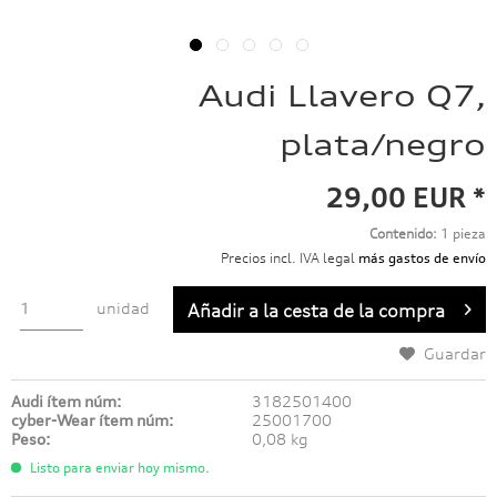
Audi Llavero Q7,
plata/negro
29,00 EUR *
Contenido:
1 pieza
Precios incl. IVA legal
más gastos de envío
unidad
Añadir a
la cesta de la compra
Guardar
Audi ítem núm:
3182501400
cyber-Wear ítem núm:
25001700
Peso:
0,08 kg
Listo para enviar hoy mismo.