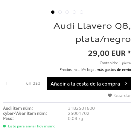
Audi Llavero Q8,
plata/negro
29,00 EUR *
Contenido:
1 pieza
Precios incl. IVA legal
más gastos de envío
unidad
Añadir a
la cesta de la compra
Guardar
Audi ítem núm:
3182501600
cyber-Wear ítem núm:
25001702
Peso:
0,08 kg
Listo para enviar hoy mismo.