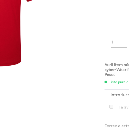
Audi ítem n
cyber-Wear 
Peso:
Listo para e
Introduc
Te av