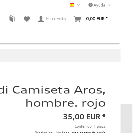
Ayuda
ES
Mi cuenta
0,00 EUR *
i Camiseta Aros,
hombre. rojo
35,00 EUR *
Contenido:
1 pieza
Precios incl. IVA legal
más gastos de envío