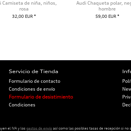
i Camiseta de niña, niños,
Audi Chaqueta polar, ne
rosa
hombre
32,00 EUR *
59,00 EUR *
Servicio de Tienda
In
Formulario de contacto
Polí
Condiciones de envío
New
Formulario de desistimiento
Pri
Condiciones
Dec
uyen el IVA y los
gastos de envío
así como las posibles tasas de recepción si no s