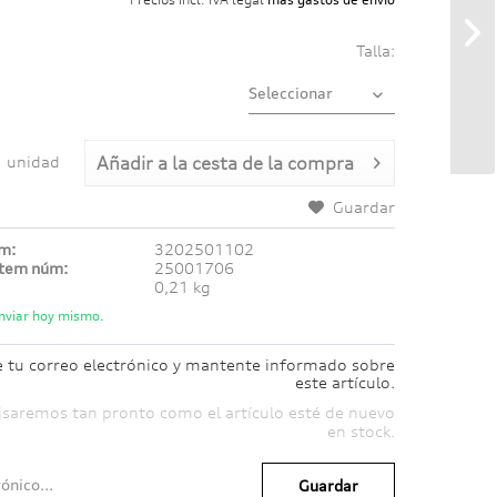
Talla:
unidad
Añadir a
la cesta de la compra
Guardar
úm:
3202501102
ítem núm:
25001706
0,21 kg
nviar hoy mismo.
e tu correo electrónico y mantente informado sobre
este artículo.
isaremos tan pronto como el artículo esté de nuevo
en stock.
Guardar