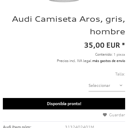
Audi Camiseta Aros, gris,
hombre
35,00 EUR *
Contenido:
1 pieza
Precios incl. IVA legal
más gastos de envío
Talla:
Disponible pronto!
Guardar
Audi ítem núm:
3132402401M