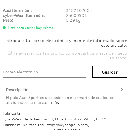
Audi ítem núm:
3132102003
cyber-Wear ítem núm:
25000901
Peso:
0,29 kg
Listo para enviar hoy mismo.
Introduce tu correo electrónico y mantente informado sobre
este artículo.
Te avisaremos tan pronto como el artículo esté de nuevo
en stock.
Guardar
Descripción
El polo Audi Sport es un clásico en el armario de cualquier
aficionado a la marca....
más
Fabricante:
cyber-Wear Heidelberg GmbH, Elsa-Brändström-Str. 4, 68229
Mannheim, Deutschland, Info@mycybergroup.com,