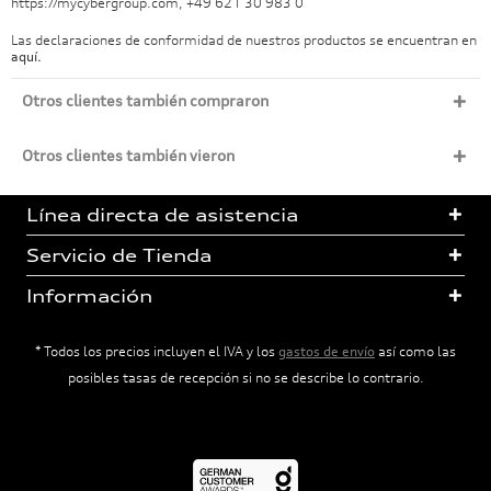
https://mycybergroup.com, +49 621 30 983 0
Las declaraciones de conformidad de nuestros productos se encuentran en
aquí.
Otros clientes también compraron
Otros clientes también vieron
Línea directa de asistencia
Servicio de Tienda
Información
* Todos los precios incluyen el IVA y los
gastos de envío
así como las
posibles tasas de recepción si no se describe lo contrario.