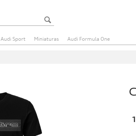
Audi Sport
Miniaturas
Audi Formula One
C
1