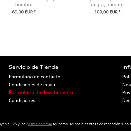
hombre
negra, hombre
69,00 EUR *
109,00 EUR *
Servicio de Tienda
In
Formulario de contacto
Polí
Condiciones de envío
New
Formulario de desistimiento
Pri
Condiciones
Dec
uyen el IVA y los
gastos de envío
así como las posibles tasas de recepción si no s