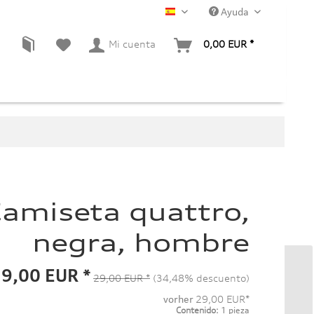
Ayuda
ES
Mi cuenta
0,00 EUR *
amiseta quattro,
negra, hombre
9,00 EUR *
29,00 EUR *
(34,48% descuento)
vorher
29,00 EUR*
Contenido:
1 pieza