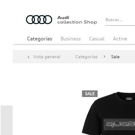
Audi
collection Shop
Categorías
Business
Casual
Active
Vista general
Categorías
Sale
SALE