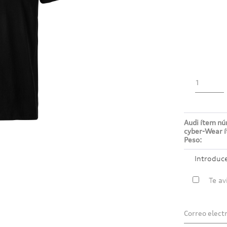
Audi ítem n
cyber-Wear 
Peso:
Introduc
Te av