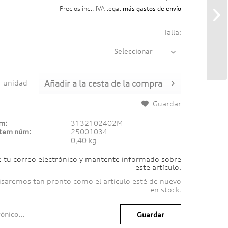
Precios incl. IVA legal
más gastos de envío
Talla:
unidad
Añadir a
la cesta de la compra
Guardar
úm:
3132102402M
ítem núm:
25001034
0,40 kg
e tu correo electrónico y mantente informado sobre
este artículo.
isaremos tan pronto como el artículo esté de nuevo
en stock.
Guardar