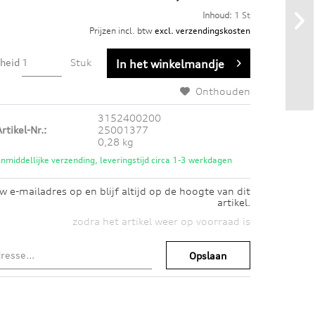
Inhoud:
1 St
Prijzen incl. btw
excl. verzendingskosten
heid
Stuk
In het winkelmandje
Onthouden
3152400200
rtikel-Nr.:
25001377
0,28 kg
nmiddellijke verzending, leveringstijd circa 1-3 werkdagen
w e-mailadres op en blijf altijd op de hoogte van dit
artikel.
zodra het artikel weer op voorraad is
Opslaan