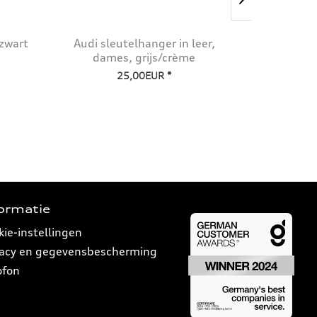
 zwart
Audi sleutelhanger in leer,
Audi Sport 
dames, grijs/crème
25,00EUR *
formatie
kie-instellingen
vacy en gegevensbescherming
ofon