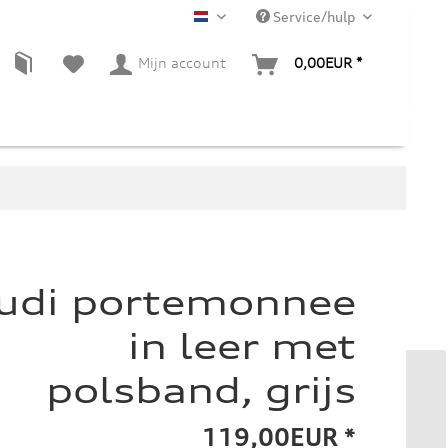
Service/hulp
NL
Mijn account
0,00EUR *
udi portemonnee
in leer met
polsband, grijs
119,00EUR *