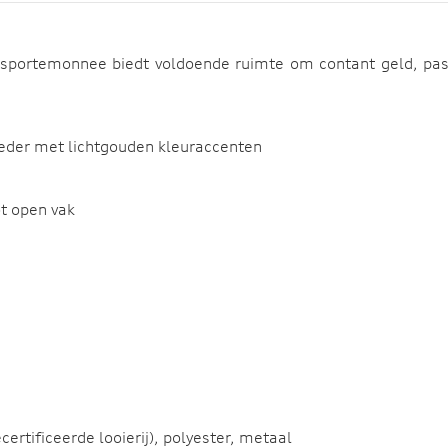
esportemonnee biedt voldoende ruimte om contant geld, pasje
eder met lichtgouden kleuraccenten
ot open vak
ertificeerde looierij), polyester, metaal