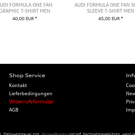
UDI FORMULA ONE FAN
AUDI FORMULA ONE FAN 
GRAPHIC T-SHIRT MEN
SLEEVE T-SHIRT MEN
40,00 EUR *
45,00 EUR *
Shop Service
In
Kontakt
Coo
Lieferbedingungen
New
Widerrufsformular
Pri
AGB
Imp
tzl. Mehrwertsteuer zzgl.
Versandkosten
und ggf. Nachnahmegebühren, wenn nic