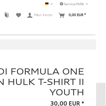
Service/Hilfe
DE
Mein Konto
0,00 EUR *
DI FORMULA ONE
 HULK T-SHIRT II
YOUTH
30,00 EUR *