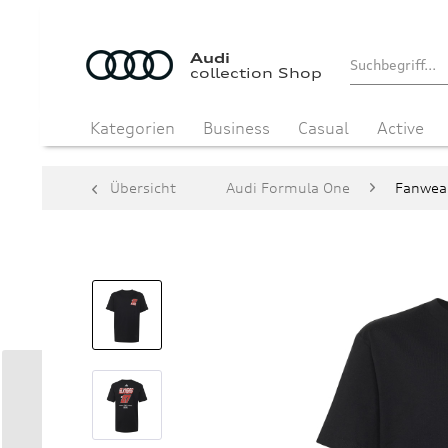
Audi
collection Shop
Kategorien
Business
Casual
Active
Übersicht
Audi Formula One
Fanwear