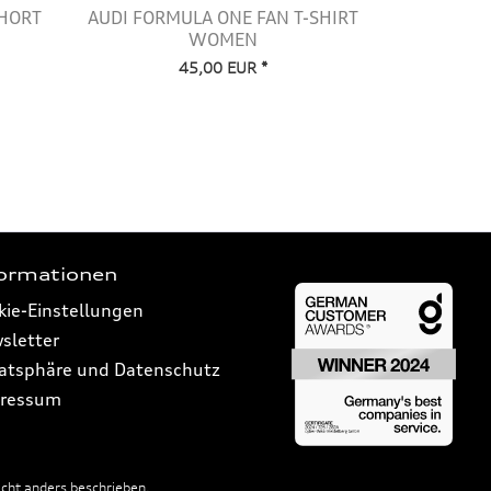
SHORT
AUDI FORMULA ONE FAN T-SHIRT
AUDI FORM
WOMEN
TER
45,00 EUR *
formationen
kie-Einstellungen
sletter
vatsphäre und Datenschutz
ressum
ht anders beschrieben.