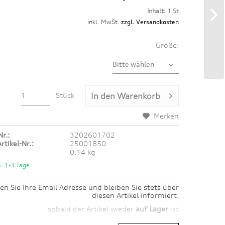
Inhalt:
1 St
inkl. MwSt.
zzgl. Versandkosten
Größe:
Stück
In den
Warenkorb
Merken
Nr.:
3202601702
rtikel-Nr.:
25001850
0,14 kg
a. 1-3 Tage
en Sie Ihre Email Adresse und bleiben Sie stets über
diesen Artikel informiert.
sobald der Artikel wieder
auf Lager
ist