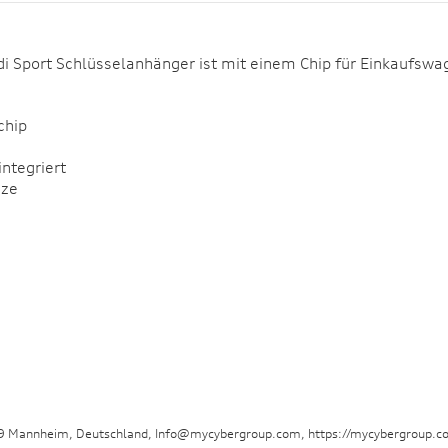
udi Sport Schlüsselanhänger ist mit einem Chip für Einkaufsw
chip
ntegriert
nze
29 Mannheim, Deutschland, Info@mycybergroup.com, https://mycybergroup.c