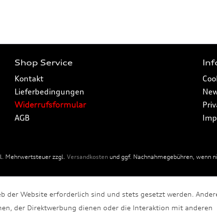
Shop Service
In
Kontakt
Coo
Lieferbedingungen
New
Widerrufsformular
Pri
AGB
Imp
tzl. Mehrwertsteuer zzgl.
Versandkosten
und ggf. Nachnahmegebühren, wenn nic
eb der Website erforderlich sind und stets gesetzt werden. Ander
en, der Direktwerbung dienen oder die Interaktion mit anderen