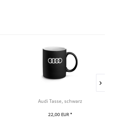
Audi Tasse, schwarz
Audi Spo
22,00 EUR *