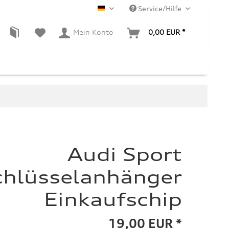
Service/Hilfe
DE
Mein Konto
0,00 EUR *
Audi Sport
chlüsselanhänger
Einkaufschip
19,00 EUR *