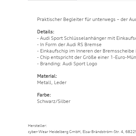
Praktischer Begleiter für unterwegs – der A
D
etails:
- Audi Sport Schlüsselanhänger mit Einkaufs
- In Form der Audi RS Bremse
- Einkaufschip im Inneren der Bremsscheibe i
- Chip entspricht der Größe einer 1-Euro-Mü
- Branding: Audi Sport Logo
Material:
Metall, Leder
F
arbe:
Schwarz/Silber
Hersteller:
cyber-Wear Heidelberg GmbH, Elsa-Brändström-Str. 4, 682