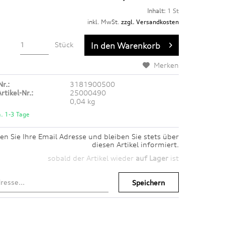
Inhalt:
1 St
inkl. MwSt.
zzgl. Versandkosten
Stück
In den
Warenkorb
Merken
Nr.:
3181900500
rtikel-Nr.:
25000490
0,04 kg
a. 1-3 Tage
en Sie Ihre Email Adresse und bleiben Sie stets über
diesen Artikel informiert.
sobald der Artikel wieder
auf Lager
ist
Speichern