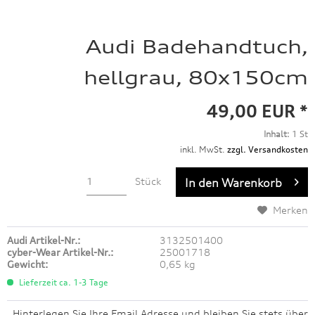
Audi Badehandtuch,
hellgrau, 80x150cm
49,00 EUR *
Inhalt:
1 St
inkl. MwSt.
zzgl. Versandkosten
Stück
In den
Warenkorb
Merken
Audi Artikel-Nr.:
3132501400
cyber-Wear Artikel-Nr.:
25001718
Gewicht:
0,65 kg
Lieferzeit ca. 1-3 Tage
Hinterlegen Sie Ihre Email Adresse und bleiben Sie stets über