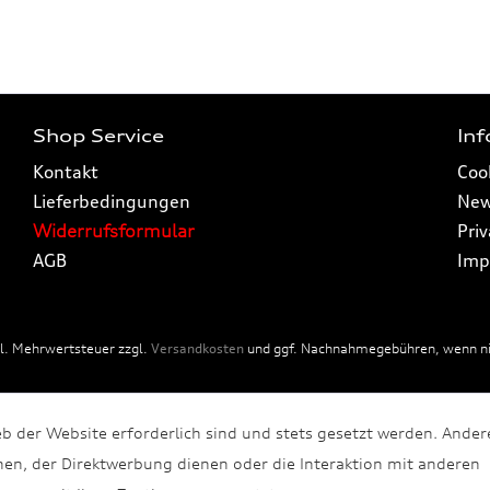
Shop Service
In
Kontakt
Coo
Lieferbedingungen
New
Widerrufsformular
Pri
AGB
Imp
tzl. Mehrwertsteuer zzgl.
Versandkosten
und ggf. Nachnahmegebühren, wenn nic
eb der Website erforderlich sind und stets gesetzt werden. Ander
en, der Direktwerbung dienen oder die Interaktion mit anderen