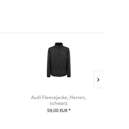
Audi Fleecejacke, Herren,
Audi Spo
schwarz
59,00 EUR *