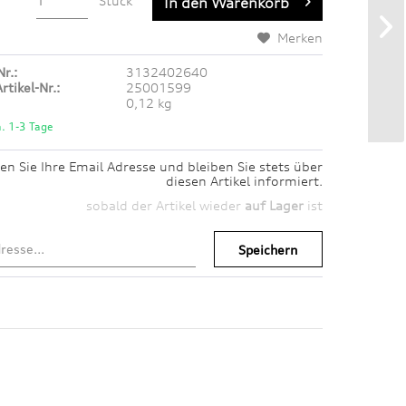
Stück
In den
Warenkorb
Merken
Nr.:
3132402640
rtikel-Nr.:
25001599
0,12 kg
a. 1-3 Tage
en Sie Ihre Email Adresse und bleiben Sie stets über
diesen Artikel informiert.
sobald der Artikel wieder
auf Lager
ist
Speichern