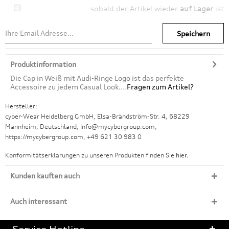
sobald der Artikel wieder
auf Lager
ist
Speichern
Produktinformation
Die Cap in Weiß mit Audi-Ringe Logo ist das perfekte
Accessoire zu jedem Casual Look....
Fragen zum Artikel?
Hersteller:
cyber-Wear Heidelberg GmbH, Elsa-Brändström-Str. 4, 68229
Mannheim, Deutschland, Info@mycybergroup.com,
https://mycybergroup.com, +49 621 30 983 0
Konformitätserklärungen zu unseren Produkten finden Sie
hier.
Kunden kauften auch
Auch interessant