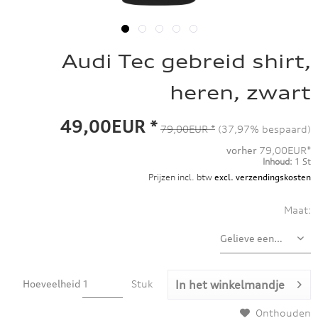
Audi Tec gebreid shirt,
heren, zwart
49,00EUR *
79,00EUR *
(37,97% bespaard)
vorher
79,00EUR*
Inhoud:
1 St
Prijzen incl. btw
excl. verzendingskosten
Maat:
Hoeveelheid
Stuk
In het winkelmandje
Onthouden