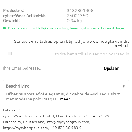
Productnr.:
3132301406
cyber-Wear Artikel-Nr.:
25001350
Gewicht:
0,34 kg
Klaar voor onmiddellijke verzending, leveringstijd circa 1-3 werkdagen
Sla uw e-mailadres op en blijf altijd op de hoogte van dit
artikel.
zodra het artikel weer op voorraad is
Opslaan
Beschrijving
Of het nu sportief of elegant is, dit gebreide Audi Tec-T-shirt
met moderne polokraag is...
meer
Fabrikant:
cyber-Wear Heidelberg GmbH, Elsa-Brändström-Str. 4, 68229
Mannheim, Deutschland, Info@mycybergroup.com,
https://mycybergroup.com, +49 621 30 983 0