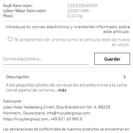
Audi ítem núm:
3202200403M
cyber-Wear ítem núm:
25001096
Peso:
0,22 kg
Introduce tu correo electrónico y mantente informado sobre
este artículo.
Te avisaremos tan pronto como el artículo esté de nuevo
en stock.
Guardar
Descripción
A los pequeños pilotos de carreras les encantará irse a la cama
con el pijama de carreras...
más
Fabricante:
cyber-Wear Heidelberg GmbH, Elsa-Brändström-Str. 4, 68229
Mannheim, Deutschland, Info@mycybergroup.com,
https://mycybergroup.com, +49 621 30 983 0
Las declaraciones de conformidad de nuestros productos se encuentran en