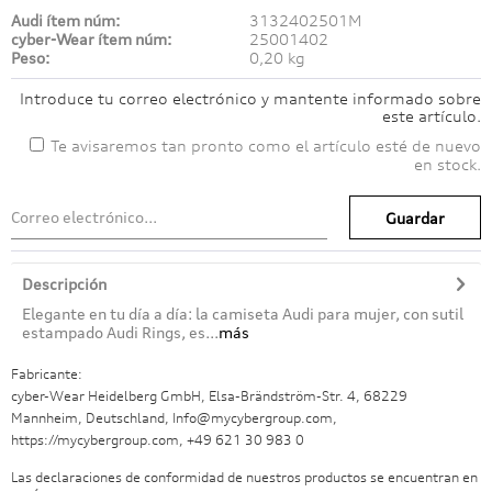
Audi ítem núm:
3132402501M
cyber-Wear ítem núm:
25001402
Peso:
0,20 kg
Introduce tu correo electrónico y mantente informado sobre
este artículo.
Te avisaremos tan pronto como el artículo esté de nuevo
en stock.
Guardar
Descripción
Elegante en tu día a día: la camiseta Audi para mujer, con sutil
estampado Audi Rings, es...
más
Fabricante:
cyber-Wear Heidelberg GmbH, Elsa-Brändström-Str. 4, 68229
Mannheim, Deutschland, Info@mycybergroup.com,
https://mycybergroup.com, +49 621 30 983 0
Las declaraciones de conformidad de nuestros productos se encuentran en