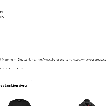
er
ano
29 Mannheim, Deutschland, Info@mycybergroup.com, https://mycybergroup.c
ncuentran en
aquí.
tes también vieron