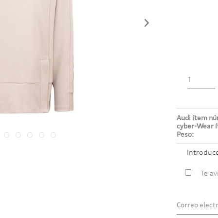
Audi ítem n
cyber-Wear 
Peso:
Introduc
Te av