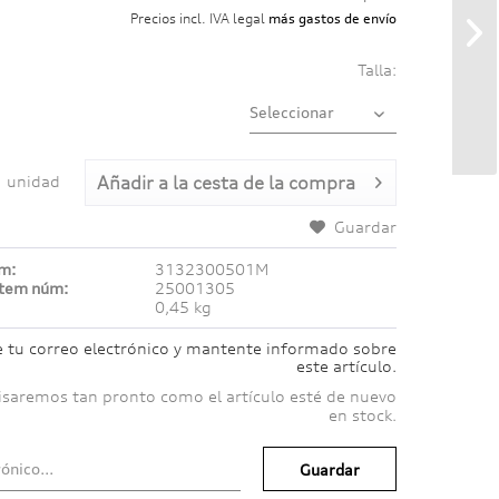
Precios incl. IVA legal
más gastos de envío
Talla:
unidad
Añadir a
la cesta de la compra
Guardar
úm:
3132300501M
ítem núm:
25001305
0,45 kg
e tu correo electrónico y mantente informado sobre
este artículo.
isaremos tan pronto como el artículo esté de nuevo
en stock.
Guardar