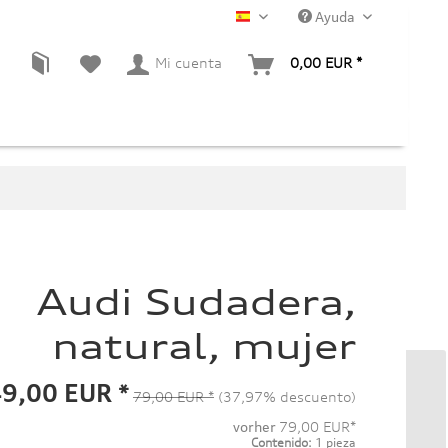
Ayuda
ES
Mi cuenta
0,00 EUR *
Audi Sudadera,
natural, mujer
9,00 EUR *
79,00 EUR *
(37,97% descuento)
vorher
79,00 EUR*
Contenido:
1 pieza