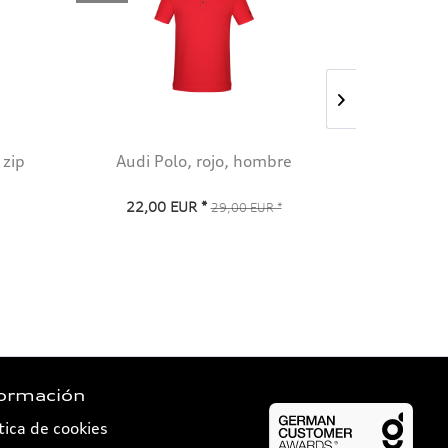
 zip
Audi Polo, rojo, hombre
Audi Polo
22,00 EUR *
19,00
29,00 EUR *
formación
tica de cookies