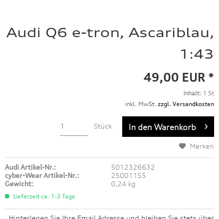
Audi Q6 e-tron, Ascariblau,
1:43
49,00 EUR *
Inhalt:
1 St
inkl. MwSt.
zzgl. Versandkosten
Stück
In den
Warenkorb
Merken
Audi Artikel-Nr.:
5012326632
cyber-Wear Artikel-Nr.:
25001155
Gewicht:
0,24 kg
Lieferzeit ca. 1-3 Tage
Hinterlegen Sie Ihre Email Adresse und bleiben Sie stets über