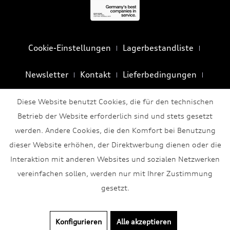
Cookie-Einstellungen
Lagerbestandliste
Newsletter
Kontakt
Lieferbedingungen
Privatsphäre und Datenschutz
AGB
Impressum
Diese Website benutzt Cookies, die für den technischen
Betrieb der Website erforderlich sind und stets gesetzt
werden. Andere Cookies, die den Komfort bei Benutzung
dieser Website erhöhen, der Direktwerbung dienen oder die
Interaktion mit anderen Websites und sozialen Netzwerken
vereinfachen sollen, werden nur mit Ihrer Zustimmung
gesetzt.
Konfigurieren
Alle akzeptieren