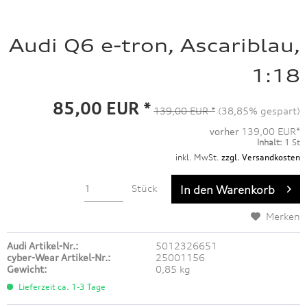
Audi Q6 e-tron, Ascariblau,
1:18
85,00 EUR *
139,00 EUR *
(38,85% gespart)
vorher
139,00 EUR*
Inhalt:
1 St
inkl. MwSt.
zzgl. Versandkosten
Stück
In den
Warenkorb
Merken
Audi Artikel-Nr.:
5012326651
cyber-Wear Artikel-Nr.:
25001156
Gewicht:
0,85 kg
Lieferzeit ca. 1-3 Tage