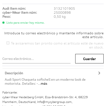
Audi ítem núm:
3132101905
cyber-Wear ítem núm:
25000898
Peso:
0,50 kg
Listo para enviar hoy mismo.
Introduce tu correo electrónico y mantente informado sobre
este artículo.
Te avisaremos tan pronto como el artículo esté de nuevo
en stock.
Guardar
Descripción
Audi Sport Chaqueta softshell en un moderno look de
motorista. Detalles: -...
más
Fabricante:
cyber-Wear Heidelberg GmbH, Elsa-Brändström-Str. 4, 68229
Mannheim, Deutschland, Info@mycybergroup.com,