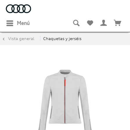
Menú
Vista general
Chaquetas y jerséis