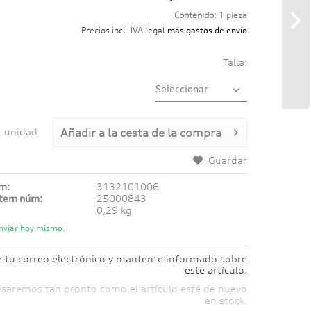
Contenido:
1 pieza
Precios incl. IVA legal
más gastos de envío
Talla:
unidad
Añadir a
la cesta de la compra
Guardar
úm:
3132101006
ítem núm:
25000843
0,29 kg
nviar hoy mismo.
e tu correo electrónico y mantente informado sobre
este artículo.
isaremos tan pronto como el artículo esté de nuevo
en stock.