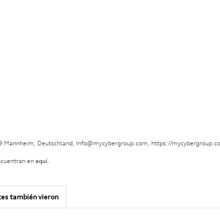
29 Mannheim, Deutschland, Info@mycybergroup.com, https://mycybergroup.c
ncuentran en
aquí.
tes también vieron