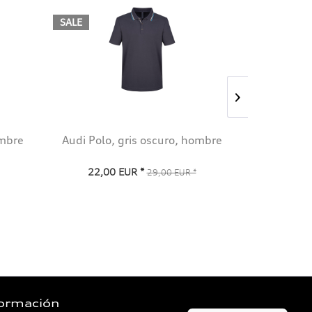
SALE
SALE
ombre
Audi Polo, gris oscuro, hombre
Audi Pol
22,00 EUR *
19,00
29,00 EUR *
formación