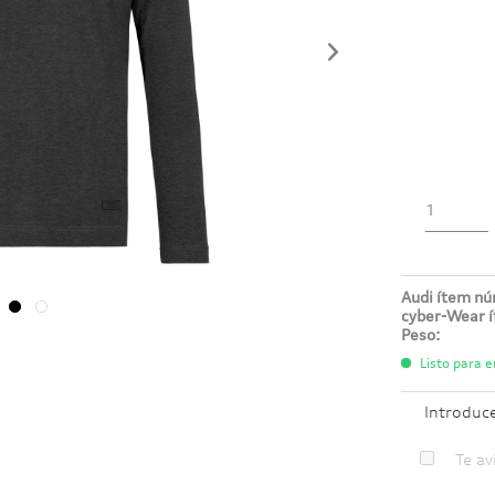
Audi ítem n
cyber-Wear 
Peso:
Listo para e
Introduc
Te av