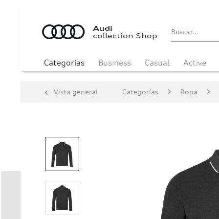
Audi
collection Shop
Categorías
Business
Casual
Active
Vista general
Categorías
Ropa