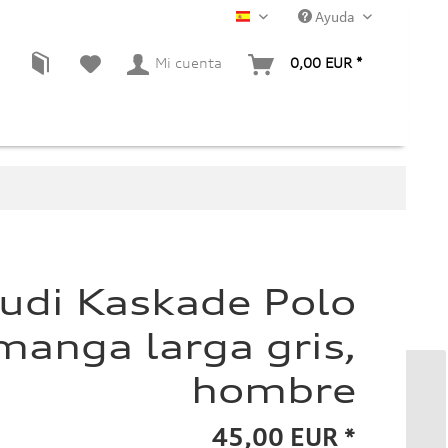
Ayuda
ES
Mi cuenta
0,00 EUR *
udi Kaskade Polo
manga larga gris,
hombre
45,00 EUR *