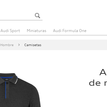
Audi Sport
Miniaturas
Audi Formula One
Hombre
Camisetas
A
de 