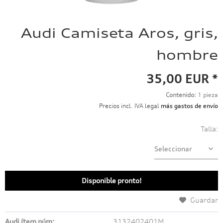
Audi Camiseta Aros, gris,
hombre
35,00 EUR *
Contenido:
1 pieza
Precios incl. IVA legal
más gastos de envío
Talla:
Disponible pronto!
Guardar
Audi ítem núm:
3132402401M