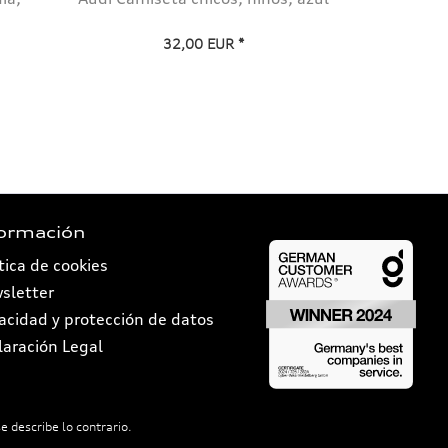
32,00 EUR *
formación
tica de cookies
sletter
vacidad y protección de datos
laración Legal
e describe lo contrario.