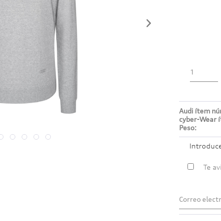
Audi ítem n
cyber-Wear 
Peso:
Introduc
Te av