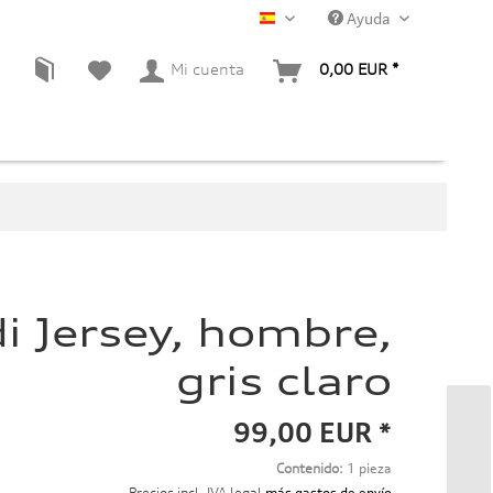
Ayuda
ES
Mi cuenta
0,00 EUR *
i Jersey, hombre,
gris claro
99,00 EUR *
Contenido:
1 pieza
Precios incl. IVA legal
más gastos de envío