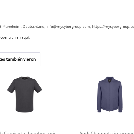
29 Mannheim, Deutschland, Info@mycybergroup.com, https://mycybergroup.c
ncuentran en
aquí.
tes también vieron
i Camiseta, hombre, gris
Audi Chaqueta intermed