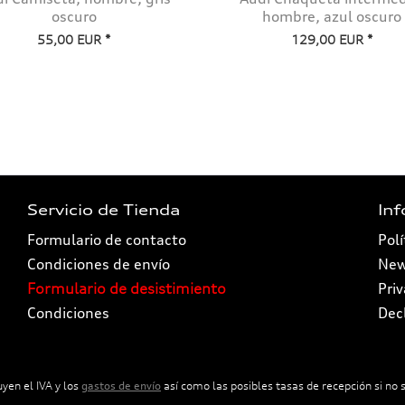
oscuro
hombre, azul oscuro
55,00 EUR *
129,00 EUR *
Servicio de Tienda
In
Formulario de contacto
Polí
Condiciones de envío
New
Formulario de desistimiento
Pri
Condiciones
Dec
uyen el IVA y los
gastos de envío
así como las posibles tasas de recepción si no s