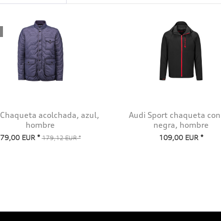
 Chaqueta acolchada, azul,
Audi Sport chaqueta con
hombre
negra, hombre
79,00 EUR *
109,00 EUR *
179,12 EUR *