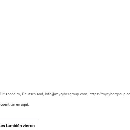
29 Mannheim, Deutschland, Info@mycybergroup.com, https://mycybergroup.c
ncuentran en
aquí.
tes también vieron