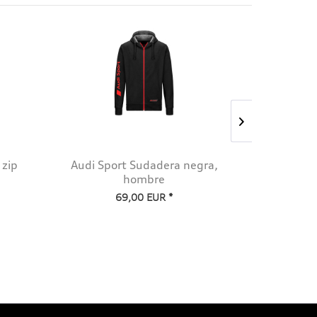
SALE
 zip
Audi Sport Sudadera negra,
Audi Kask
hombre
69,00 EUR *