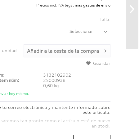
Precios incl. IVA legal
más gastos de envío
Talla:
unidad
Añadir a
la cesta de la compra
Guardar
úm:
3132102902
ítem núm:
25000938
0,60 kg
nviar hoy mismo.
e tu correo electrónico y mantente informado sobre
este artículo.
isaremos tan pronto como el artículo esté de nuevo
en stock.