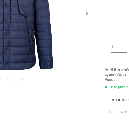
Audi ítem n
cyber-Wear 
Peso:
Listo para e
Introduc
Te av