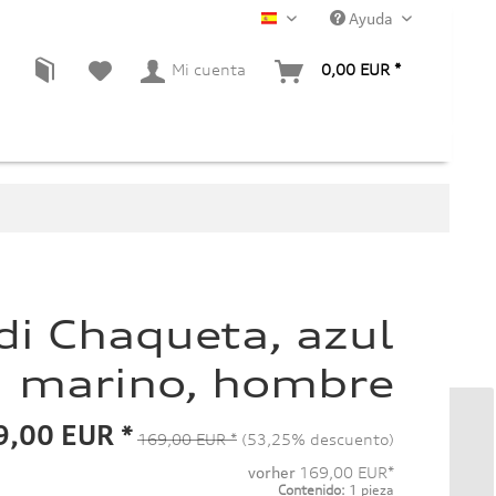
Ayuda
ES
Mi cuenta
0,00 EUR *
di Chaqueta, azul
marino, hombre
9,00 EUR *
169,00 EUR *
(53,25% descuento)
vorher
169,00 EUR*
Contenido:
1 pieza