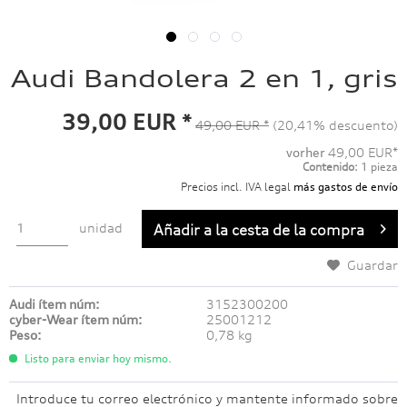
Audi Bandolera 2 en 1, gris
39,00 EUR *
49,00 EUR *
(20,41% descuento)
vorher
49,00 EUR*
Contenido:
1 pieza
Precios incl. IVA legal
más gastos de envío
unidad
Añadir a
la cesta de la compra
Guardar
Audi ítem núm:
3152300200
cyber-Wear ítem núm:
25001212
Peso:
0,78 kg
Listo para enviar hoy mismo.
Introduce tu correo electrónico y mantente informado sobre