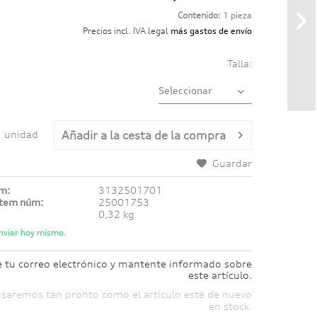
Contenido:
1 pieza
Precios incl. IVA legal
más gastos de envío
Talla:
unidad
Añadir a
la cesta de la compra
Guardar
úm:
3132501701
ítem núm:
25001753
0,32 kg
nviar hoy mismo.
e tu correo electrónico y mantente informado sobre
este artículo.
isaremos tan pronto como el artículo esté de nuevo
en stock.