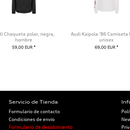
i Chaqueta polar, negra,
Audi Kaipola '86 Camiseta 
hombre
unisex
59,00 EUR *
69,00 EUR *
Servicio de Tienda
In
Formulario de contacto
Polí
Condiciones de envío
New
Formulario de desistimiento
Pri