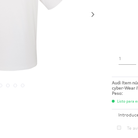
Audi ítem n
cyber-Wear 
Peso:
Listo para e
Introduc
Te av