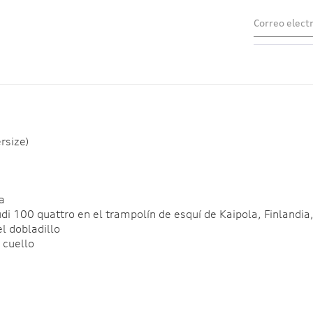
rsize)
a
Audi 100 quattro en el trampolín de esquí de Kaipola, Finlandia
el dobladillo
l cuello