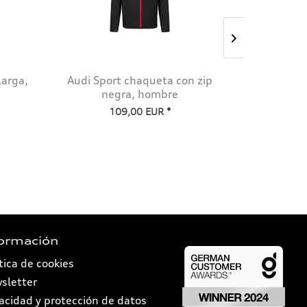
larga,
Audi Sport chaqueta con zip
Audi Ca
negra, hombre
109,00 EUR *
formación
tica de cookies
sletter
vacidad y protección de datos