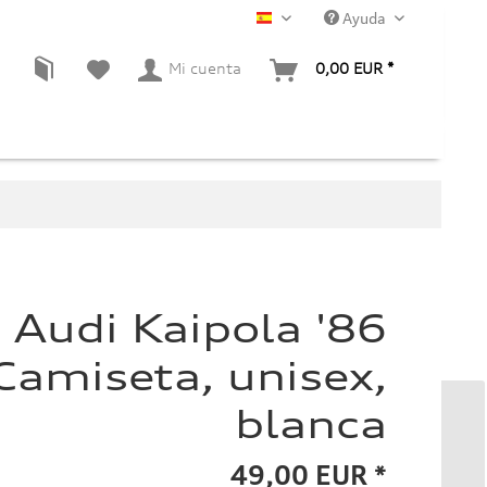
Ayuda
ES
Mi cuenta
0,00 EUR *
Audi Kaipola '86
Camiseta, unisex,
blanca
49,00 EUR *