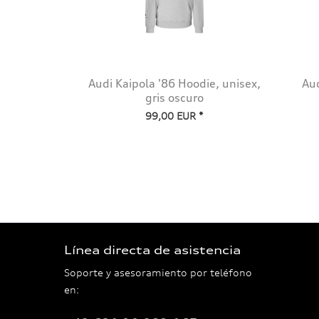
Audi Kaipola '86 Hoodie, unisex,
Aud
gris oscuro
99,00 EUR *
Línea directa de asistencia
Soporte y asesoramiento por teléfono
en: