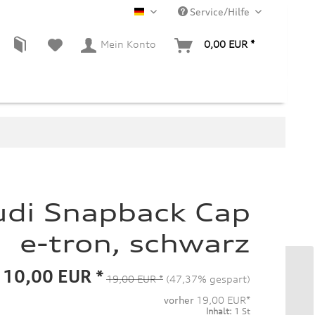
Service/Hilfe
DE
Mein Konto
0,00 EUR *
udi Snapback Cap
e-tron, schwarz
10,00 EUR *
19,00 EUR *
(47,37% gespart)
vorher
19,00 EUR*
Inhalt:
1 St