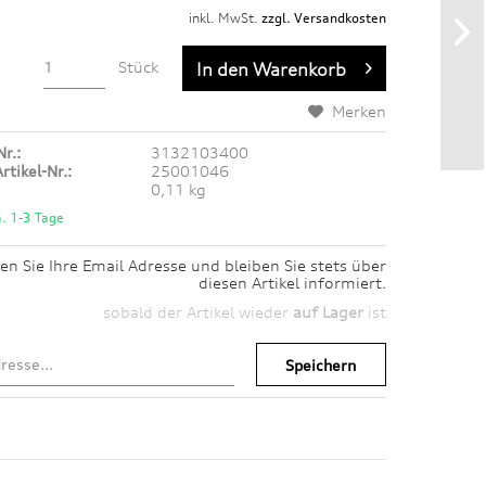
inkl. MwSt.
zzgl. Versandkosten
Stück
In den
Warenkorb
Merken
Nr.:
3132103400
rtikel-Nr.:
25001046
0,11 kg
a. 1-3 Tage
en Sie Ihre Email Adresse und bleiben Sie stets über
diesen Artikel informiert.
sobald der Artikel wieder
auf Lager
ist
Speichern