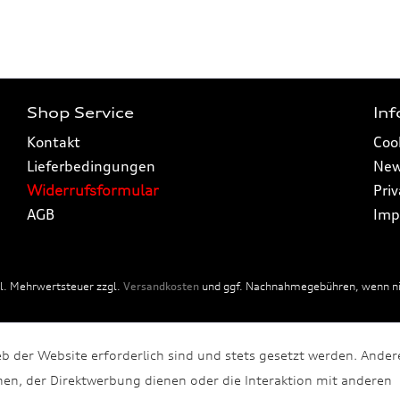
Shop Service
In
Kontakt
Coo
Lieferbedingungen
New
Widerrufsformular
Pri
AGB
Imp
tzl. Mehrwertsteuer zzgl.
Versandkosten
und ggf. Nachnahmegebühren, wenn nic
eb der Website erforderlich sind und stets gesetzt werden. Ander
en, der Direktwerbung dienen oder die Interaktion mit anderen