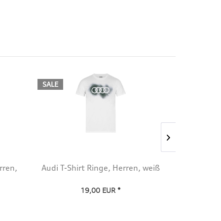
SALE
SALE
rren,
Audi T-Shirt Ringe, Herren, weiß
Audi Sport 
19,00 EUR *
39,00