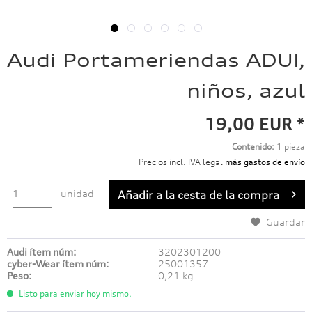
Audi Portameriendas ADUI,
niños, azul
19,00 EUR *
Contenido:
1 pieza
Precios incl. IVA legal
más gastos de envío
unidad
Añadir a
la cesta de la compra
Guardar
Audi ítem núm:
3202301200
cyber-Wear ítem núm:
25001357
Peso:
0,21 kg
Listo para enviar hoy mismo.