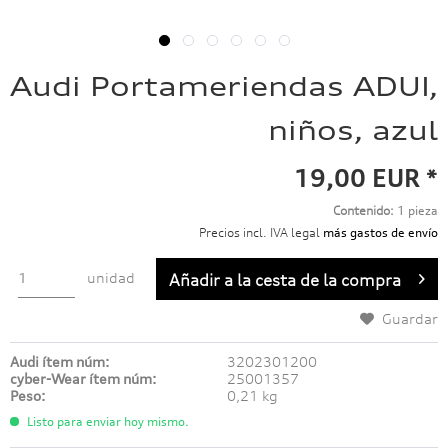
Audi Portameriendas ADUI,
niños, azul
19,00 EUR *
Contenido:
1 pieza
Precios incl. IVA legal
más gastos de envío
unidad
Añadir a
la cesta de la compra
Guardar
Audi ítem núm:
3202301200
cyber-Wear ítem núm:
25001357
Peso:
0,21 kg
Listo para enviar hoy mismo.