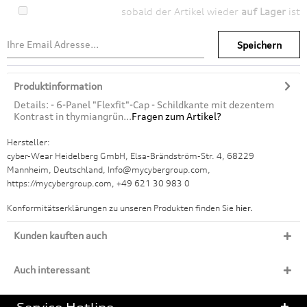
sobald der Artikel wieder
auf Lager
ist
Speichern
Produktinformation
Details: - 6-Panel "Flexfit"-Cap - Schildkante mit dezentem
Kontrast in thymiangrün...
Fragen zum Artikel?
Hersteller:
cyber-Wear Heidelberg GmbH, Elsa-Brändström-Str. 4, 68229
Mannheim, Deutschland, Info@mycybergroup.com,
https://mycybergroup.com, +49 621 30 983 0
Konformitätserklärungen zu unseren Produkten finden Sie
hier.
Kunden kauften auch
Auch interessant