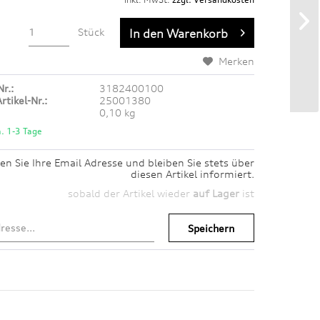
Stück
In den
Warenkorb
Merken
Nr.:
3182400100
rtikel-Nr.:
25001380
0,10 kg
a. 1-3 Tage
en Sie Ihre Email Adresse und bleiben Sie stets über
diesen Artikel informiert.
sobald der Artikel wieder
auf Lager
ist
Speichern