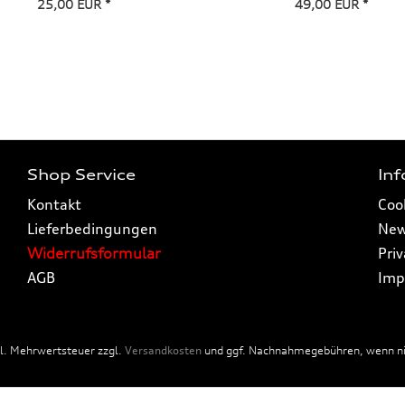
25,00 EUR *
49,00 EUR *
Shop Service
In
Kontakt
Coo
Lieferbedingungen
New
Widerrufsformular
Pri
AGB
Imp
tzl. Mehrwertsteuer zzgl.
Versandkosten
und ggf. Nachnahmegebühren, wenn nic