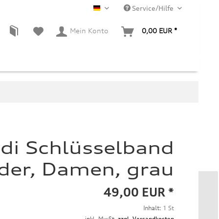
Service/Hilfe
DE
Mein Konto
0,00 EUR *
di Schlüsselband
der, Damen, grau
49,00 EUR *
Inhalt:
1 St
inkl. MwSt.
zzgl. Versandkosten