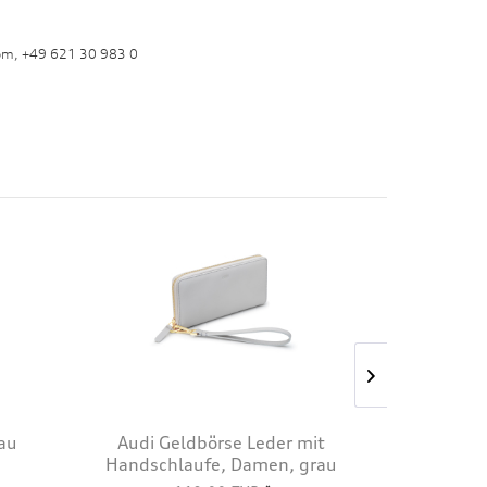
om, +49 621 30 983 0
rau
Audi Geldbörse Leder mit
Audi T-S
Handschlaufe, Damen, grau