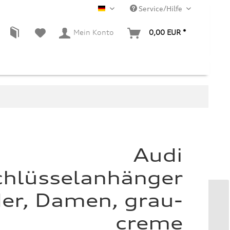
Service/Hilfe
DE
Mein Konto
0,00 EUR *
Audi
chlüsselanhänger
er, Damen, grau-
creme