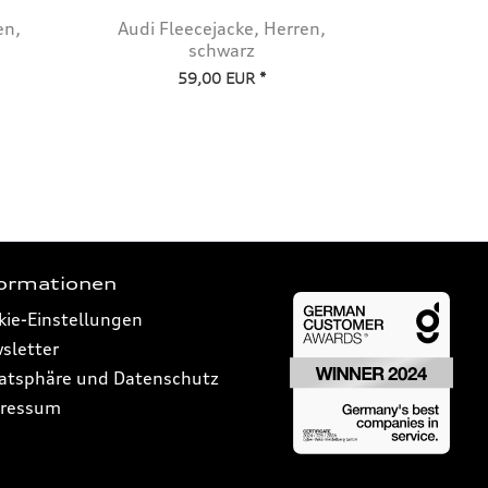
en,
Audi Fleecejacke, Herren,
Audi S
schwarz
S
59,00 EUR *
formationen
kie-Einstellungen
sletter
vatsphäre und Datenschutz
ressum