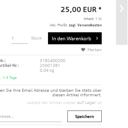
25,00 EUR *
Inhalt:
1 St
inkl. MwSt.
zzgl. Versandkosten
Stück
In den
Warenkorb
Merken
Nr.:
3182400200
rtikel-Nr.:
25001381
0,04 kg
a. 1-3 Tage
en Sie Ihre Email Adresse und bleiben Sie stets über
diesen Artikel informiert.
sobald der Artikel wieder
auf Lager
ist
Speichern