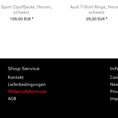
 Sport Zipoffjacke, Herren,
Audi T-Shirt Ringe, Herr
schwarz
schwarz
109,00 EUR *
29,00 EUR *
Shop Service
In
Kontakt
Coo
Lieferbedingungen
New
Widerrufsformular
Pri
AGB
Imp